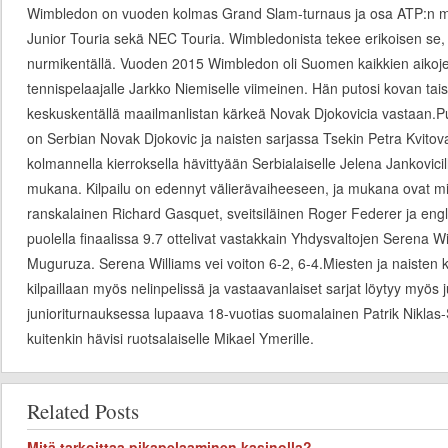
Wimbledon on vuoden kolmas Grand Slam-turnaus ja osa ATP:n ma
Junior Touria sekä NEC Touria. Wimbledonista tekee erikoisen se, 
nurmikentällä. Vuoden 2015 Wimbledon oli Suomen kaikkien aikoj
tennispelaajalle Jarkko Niemiselle viimeinen. Hän putosi kovan taist
keskuskentällä maailmanlistan kärkeä Novak Djokovicia vastaan.P
on Serbian Novak Djokovic ja naisten sarjassa Tsekin Petra Kvitova
kolmannella kierroksella hävittyään Serbialaiselle Jelena Jankovici
mukana. Kilpailu on edennyt välierävaiheeseen, ja mukana ovat mie
ranskalainen Richard Gasquet, sveitsiläinen Roger Federer ja eng
puolella finaalissa 9.7 ottelivat vastakkain Yhdysvaltojen Serena 
Muguruza. Serena Williams vei voiton 6-2, 6-4.Miesten ja naisten 
kilpaillaan myös nelinpelissä ja vastaavanlaiset sarjat löytyy myös 
junioriturnauksessa lupaava 18-vuotias suomalainen Patrik Niklas-Sa
kuitenkin hävisi ruotsalaiselle Mikael Ymerille.
Related Posts
Mitä tarkoittaa pikapelaaminen kasinolla?