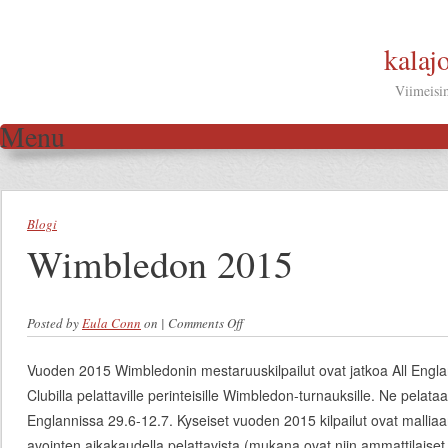
kalaj
Viimeisim
Menu
Skip to content
Blogi
Wimbledon 2015
Posted by
Eula Conn
on
|
Comments Off
on Wimbledon 2015
Vuoden 2015 Wimbledonin mestaruuskilpailut ovat jatkoa All Eng
Clubilla pelattaville perinteisille Wimbledon-turnauksille. Ne pel
Englannissa 29.6-12.7. Kyseiset vuoden 2015 kilpailut ovat malliaa
avointen aikakaudella pelattavista (mukana ovat niin ammattilaiset 