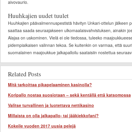
aivovaurio.
Huuhkajien uudet tuulet
Huuhkajien päävalmennuspestistä hävityn Unkari-ottelun jälkeen p
saattaa saada seuraajakseen ulkomaalaisvahvistuksen, ainakin jos P
Alajaa on uskominen. Vielä ei ole tiedossa, tuleeko maajoukkuees
pidempiaikaisen valinnan tekoa. Se kuitenkin on varmaa, että suur
suomalainen maajoukkue jalkapalloilu saataisiin nostettua seuraava
Related Posts
Mitä tarkoittaa pikapelaaminen kasinolla?
Koripallo nostaa suosiotaan – sekä kentällä että katsomossa
Valitse turvallinen ja luotettava nettikasino
Millaista on olla jalkapallo- tai jääkiekkofani?
Kokeile vuoden 2017 uusia pelejä