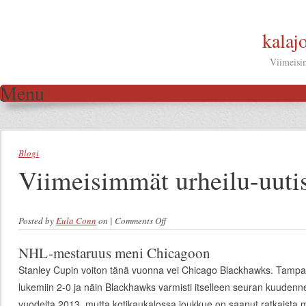
kalaj
Viimeisim
Menu
Skip to content
Blogi
Viimeisimmät urheilu-uuti
Posted by
Eula Conn
on
|
Comments Off
on Viimeisimmät urheilu-uutiset
NHL-mestaruus meni Chicagoon
Stanley Cupin voiton tänä vuonna vei Chicago Blackhawks. Tampa B
lukemiin 2-0 ja näin Blackhawks varmisti itselleen seuran kuudenne
vuodelta 2013, mutta kotikaukalossa joukkue on saanut ratkaista 