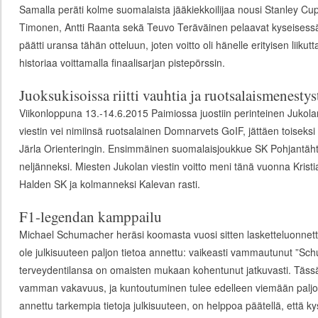
Samalla peräti kolme suomalaista jääkiekkoilijaa nousi Stanley Cup
Timonen, Antti Raanta sekä Teuvo Teräväinen pelaavat kyseisess
päätti uransa tähän otteluun, joten voitto oli hänelle erityisen liiku
historiaa voittamalla finaalisarjan pistepörssin.
Juoksukisoissa riitti vauhtia ja ruotsalaismenestys
Viikonloppuna 13.-14.6.2015 Paimiossa juostiin perinteinen Jukolan 
viestin vei nimiinsä ruotsalainen Domnarvets GoIF, jättäen toiseks
Järla Orienteringin. Ensimmäinen suomalaisjoukkue SK Pohjantähti 
neljänneksi. Miesten Jukolan viestin voitto meni tänä vuonna Kristia
Halden SK ja kolmanneksi Kalevan rasti.
F1-legendan kamppailu
Michael Schumacher heräsi koomasta vuosi sitten lasketteluonnetto
ole julkisuuteen paljon tietoa annettu: vaikeasti vammautunut ”Sch
terveydentilansa on omaisten mukaan kohentunut jatkuvasti. Täss
vamman vakavuus, ja kuntoutuminen tulee edelleen viemään paljo
annettu tarkempia tietoja julkisuuteen, on helppoa päätellä, että 